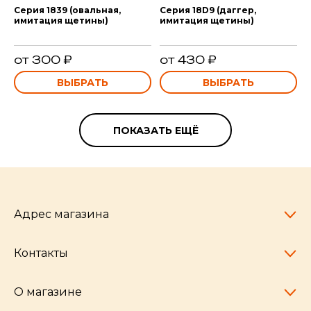
Серия 1839 (овальная,
Серия 18D9 (даггер,
имитация щетины)
имитация щетины)
от 300 ₽
от 430 ₽
ВЫБРАТЬ
ВЫБРАТЬ
ПОКАЗАТЬ ЕЩЁ
Адрес магазина
Контакты
Челябинск,
пр-т Ленина, 77
10:00 - 20:00
О магазине
pocherkartshop@mail.ru
+7 (951) 792-04-35
для юридических лиц