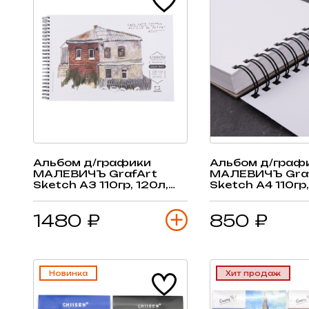
Альбом д/графики
Альбом д/граф
МАЛЕВИЧЪ GrafArt
МАЛЕВИЧЪ Gra
Sketch А3 110гр, 120л,
Sketch А4 110гр,
спираль
спираль
1480 ₽
850 ₽
Новинка
Хит продаж