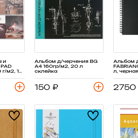
 и
Альбом д/черчения BG
Альбом 
 PAD
А4 160гр/м2, 20 л
FABRIANO
 г/м2, 10
склейка
л, черна
150 ₽
2750