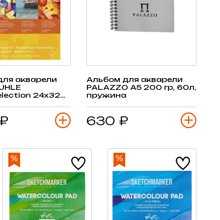
для акварели
Альбом для акварели
UHLE
PALAZZO А5 200 гр, 60л,
election 24х32
пружина
дов бумаг
 ₽
630 ₽