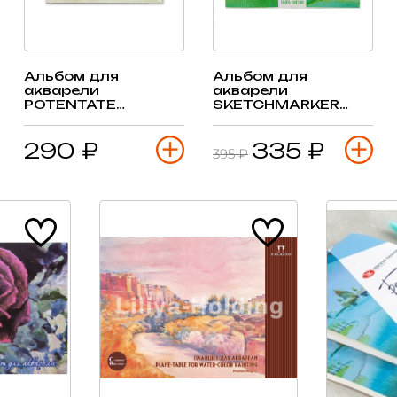
Альбом для
Альбом для
акварели
акварели
POTENTATE
SKETCHMARKER
210х155мм, 230гр,
12,5х18см 300гр/м,
12 листов, склейка
10л, крупное зерно,
290 ₽
335 ₽
склейка
395 ₽