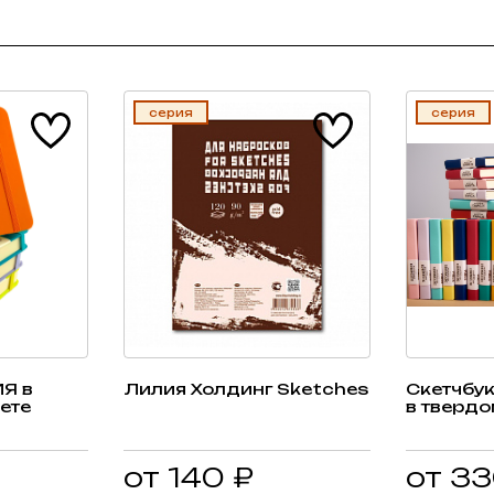
серия
серия
Я в
Лилия Холдинг Sketches
Скетчбу
ете
в твердо
от 140 ₽
от 33