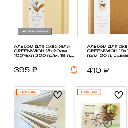
нет в наличии
Альбом для акварели
Альбом для ак
GREENWICH 15х20см
GREENWICH 19х
100%хл 200 гр/м, 18 л,
гр/м, 20 л, сшив
сшивка
395 ₽
410 ₽
Новинка
Новинка