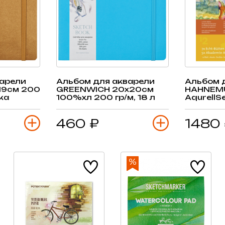
варели
Альбом для акварели
Альбом 
19см 200
GREENWICH 20х20см
HAHNEM
ка
100%хл 200 гр/м, 18 л
AqurellS
см 12 ви
460 ₽
1480