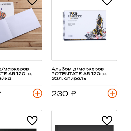
д/маркеров
Альбом д/маркеров
E А5 120гр,
POTENTATE А5 120гр,
ейка
32л, спираль
₽
230 ₽