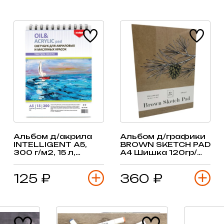
Альбом д/акрила
Альбом д/графики
INTELLIGENT А5,
BROWN SKETCH PAD
300 г/м2, 15 л,
А4 Шишка 120гр/
фактура холст
м2, 30 л, крафт,
склейка
125 ₽
360 ₽