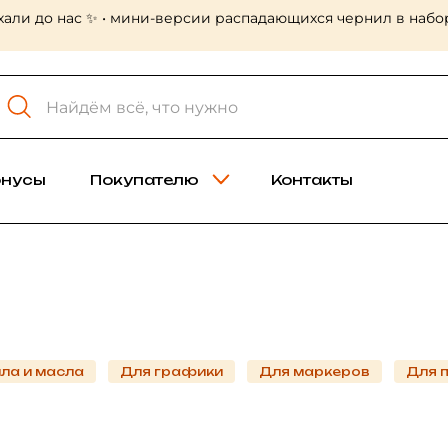
 Холст-мастер! Много больших форматов, в том числе лён
онусы
Покупателю
Контакты
ла и масла
Для графики
Для маркеров
Для 