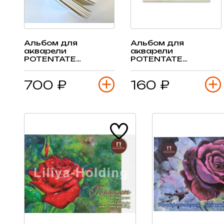
Альбом для
Альбом для
акварели
акварели
POTENTATE
POTENTATE
100х100мм, 80
105х155мм, 230гр,
листов, склейка
12 листов, склейка
700 ₽
160 ₽