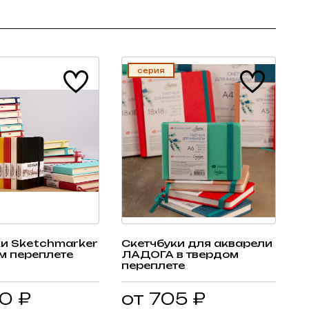
серия
ки Sketchmarker
Скетчбуки для акварели
м переплете
ЛАДОГА в твердом
переплете
0 ₽
от 705 ₽