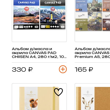
Альбом д/масла и
Альбом д/масла
акрила CANVAS PAD
акрила CANVAS
CHIISEN А4, 280 г/м2, 10
Premium А5, 280
л, склейка
л, склейка
330 ₽
165 ₽