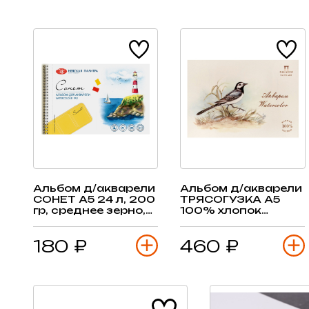
Альбом д/акварели
Альбом д/акварели
СОНЕТ А5 24 л, 200
ТРЯСОГУЗКА А5
гр, среднее зерно,
100% хлопок
спираль
300гр/м2, 15 л
180 ₽
460 ₽