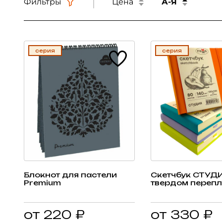
Фильтры
Цена
А-Я
серия
серия
Блокнот для пастели
Скетчбук СТУДИ
Premium
твердом перепл
от 220 ₽
от 330 ₽