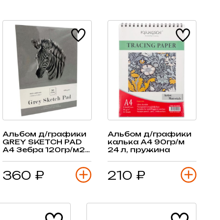
Альбом д/графики
Альбом д/графики
GREY SKETCH PAD
калька А4 90гр/м
А4 Зебра 120гр/м2,
24 л, пружина
30 л, серый,
склейка
360 ₽
210 ₽