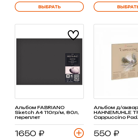
ВЫБРАТЬ
ВЫБРАТ
Альбом FABRIANO
Альбом д/аква
Sketch А4 110гр/м, 80л,
HAHNEMUHLE T
переплет
Cappuccino Pad
20х20см 120гр/м
светло-коричне
1650 ₽
550 ₽
склейка