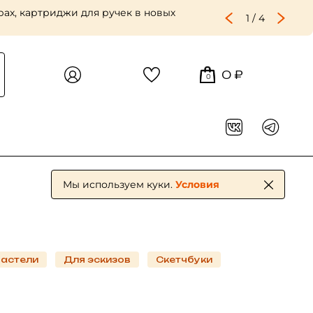
 крупного и репинского зерна —
2
/
4
0 ₽
0
Мы используем куки.
Условия
пастели
Для эскизов
Скетчбуки