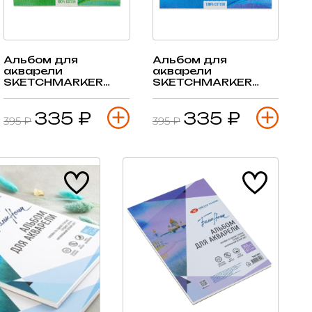
Альбом для
Альбом для
акварели
акварели
SKETCHMARKER
SKETCHMARKER
12,5х18см 300гр/м,
12,5х18см 300гр/м,
10л, мелкое зерно,
10л, среднее зерно,
335 ₽
335 ₽
склейка
склейка
395 ₽
395 ₽