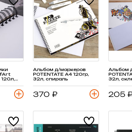
ики
Альбом д/маркеров
Альбом 
fArt
POTENTATE А4 120гр,
POTENTAT
 120л,
32л, спираль
32л, скл
370 ₽
205 