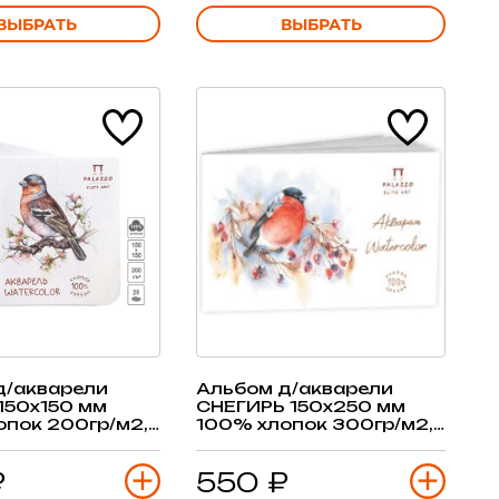
ВЫБРАТЬ
ВЫБРАТЬ
д/акварели
Альбом д/акварели
150х150 мм
СНЕГИРЬ 150х250 мм
опок 200гр/м2,
100% хлопок 300гр/м2,
лая
15 л, слоновая кость
₽
550 ₽