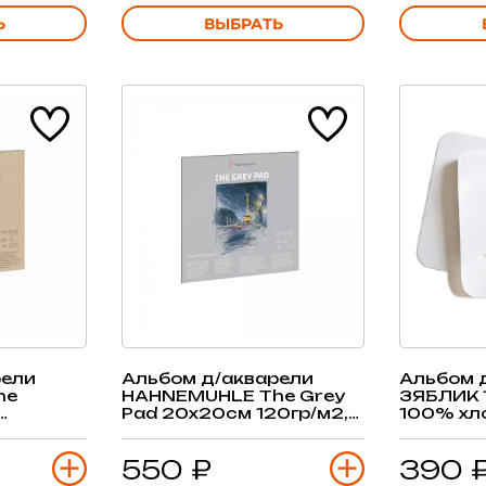
Ь
ВЫБРАТЬ
рели
Альбом д/акварели
Альбом 
he
HAHNEMUHLE The Grey
ЗЯБЛИК 
Pad 20х20см 120гр/м2,
100% хл
2, 30 л,
30 л, светло-серый,
20 л, бе
вый,
склейка
550 ₽
390 