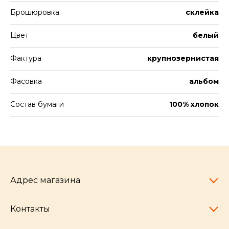
Брошюровка
склейка
Цвет
белый
Фактура
крупнозернистая
Фасовка
альбом
Состав бумаги
100% хлопок
Адрес магазина
Контакты
Челябинск,
пр-т Ленина, 77