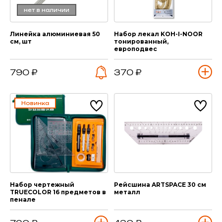
нет в наличии
Линейка алюминиевая 50
Набор лекал KOH-I-NOOR
см, шт
тонированный,
европодвес
790 ₽
370 ₽
Новинка
Набор чертежный
Рейсшина ARTSPACE 30 см
TRUECOLOR 16 предметов в
металл
пенале