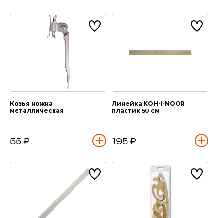
Козья ножка
Линейка KOH-I-NOOR
металлическая
пластик 50 см
55 ₽
195 ₽