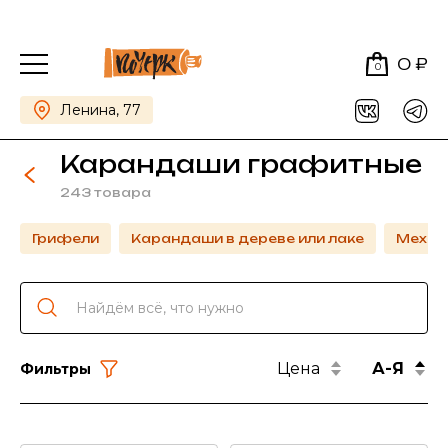
0 ₽
0
Ленина, 77
Карандаши графитные
243 товара
Грифели
Карандаши в дереве или лаке
Механ
Цена
А-Я
Фильтры