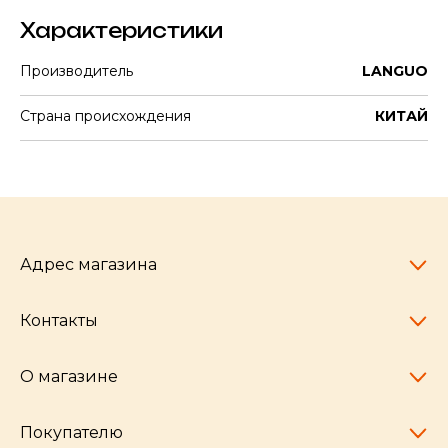
Характеристики
Производитель
LANGUO
Страна происхождения
КИТАЙ
Адрес магазина
Контакты
Челябинск,
пр-т Ленина, 77
10:00 - 20:00
О магазине
pocherkartshop@mail.ru
+7 (951) 792-04-35
для юридических лиц
Покупателю
hello@pocherkartshop.ru
Наши истории