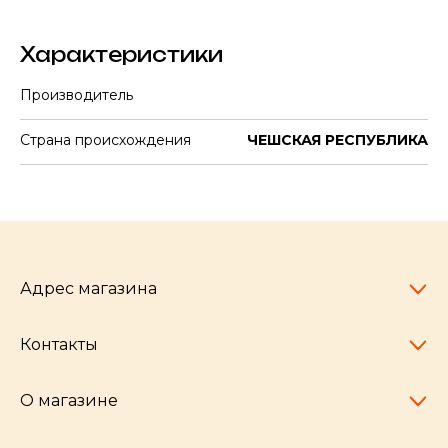
Характеристики
Производитель
Страна происхождения
ЧЕШСКАЯ РЕСПУБЛИКА
Адрес магазина
Контакты
Челябинск,
пр-т Ленина, 77
10:00 - 20:00
О магазине
pocherkartshop@mail.ru
+7 (951) 792-04-35
для юридических лиц