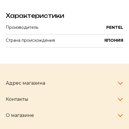
Характеристики
Производитель
PENTEL
Страна происхождения
ЯПОНИЯ
Адрес магазина
Контакты
Челябинск,
пр-т Ленина, 77
10:00 - 20:00
О магазине
pocherkartshop@mail.ru
+7 (951) 792-04-35
для юридических лиц