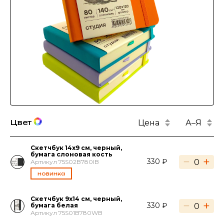
Цена
А–Я
Цвет
Скетчбук 14x9 см, черный,
бумага слоновая кость
−
+
330 ₽
Артикул 75S02B780IB
новинка
Скетчбук 9х14 см, черный,
−
+
330 ₽
бумага белая
Артикул 75S01B780WB