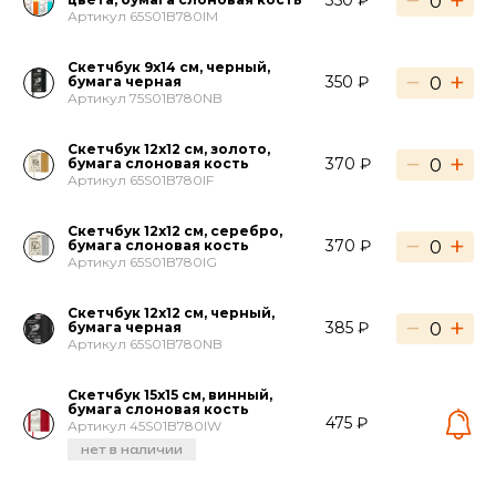
−
+
350 ₽
Артикул 65S01B780IM
Скетчбук 9х14 см, черный,
−
+
350 ₽
бумага черная
Артикул 75S01B780NB
Скетчбук 12х12 см, золото,
−
+
370 ₽
бумага слоновая кость
Артикул 65S01B780IF
Скетчбук 12х12 см, серебро,
−
+
370 ₽
бумага слоновая кость
Артикул 65S01B780IG
Скетчбук 12х12 см, черный,
−
+
385 ₽
бумага черная
Артикул 65S01B780NB
Скетчбук 15х15 см, винный,
бумага слоновая кость
475 ₽
Артикул 45S01B780IW
нет в наличии