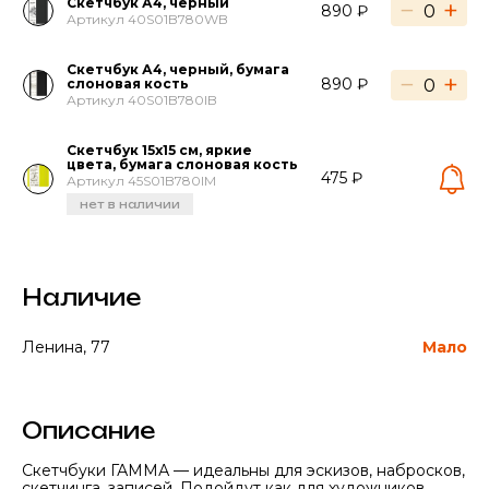
Скетчбук А4, черный
−
+
890 ₽
Артикул 40S01B780WB
Скетчбук А4, черный, бумага
−
+
890 ₽
слоновая кость
Артикул 40S01B780IB
Скетчбук 15х15 см, яркие
цвета, бумага слоновая кость
475 ₽
Артикул 45S01B780IM
нет в наличии
Наличие
Ленина, 77
Мало
Описание
Скетчбуки ГАММА — идеальны для эскизов, набросков,
скетчинга, записей. Подойдут как для художников,