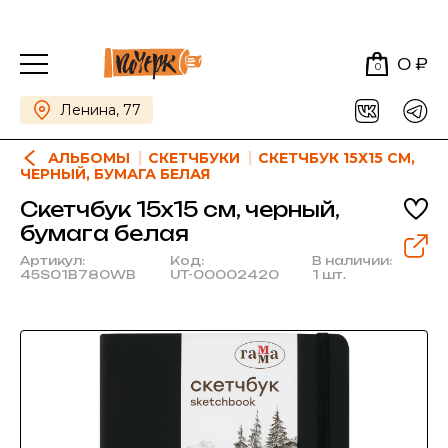
0 ₽
0
Ленина, 77
АЛЬБОМЫ
СКЕТЧБУКИ
СКЕТЧБУК 15Х15 СМ,
ЧЕРНЫЙ, БУМАГА БЕЛАЯ
Скетчбук 15х15 см, черный,
бумага белая
Артикул:
Код:
В наличии:
45S01B780WB
UT-00002420
1 шт.