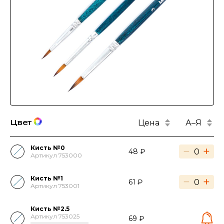
Цена
А–Я
Цвет
Кисть №0
−
+
48 ₽
Артикул 753000
Кисть №1
−
+
61 ₽
Артикул 753001
Кисть №2.5
Артикул 753025
69 ₽