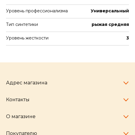
Уровень профессионализма
Универсальный
Тип синтетики
рыжая средняя
Уровень жесткости
3
Адрес магазина
Контакты
Челябинск,
пр-т Ленина, 77
10:00 - 20:00
О магазине
pocherkartshop@mail.ru
+7 (951) 792-04-35
для юридических лиц
Покупателю
hello@pocherkartshop.ru
Наши истории