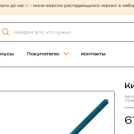
хали до нас ✨ • мини-версии распадающихся чернил в набор
онусы
Покупателю
Контакты
К
Арт
753
6