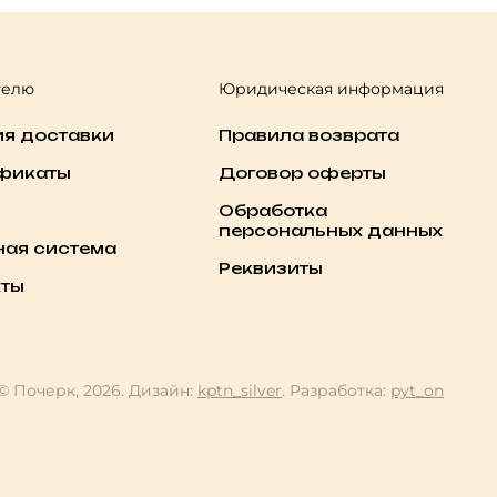
телю
Юридическая информация
ия доставки
Правила возврата
фикаты
Договор оферты
Обработка
персональных данных
ная система
Реквизиты
кты
© Почерк, 2026. Дизайн:
kptn_silver
. Разработка:
pyt_on