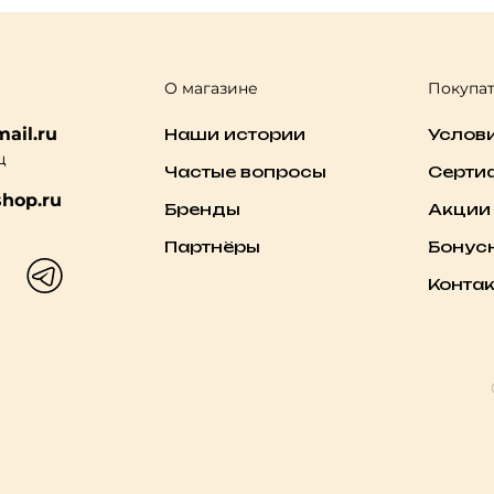
О магазине
Покупа
ail.ru
Наши истории
Услов
ц
Частые вопросы
Серти
hop.ru
Бренды
Акции
Партнёры
Бонус
Конта