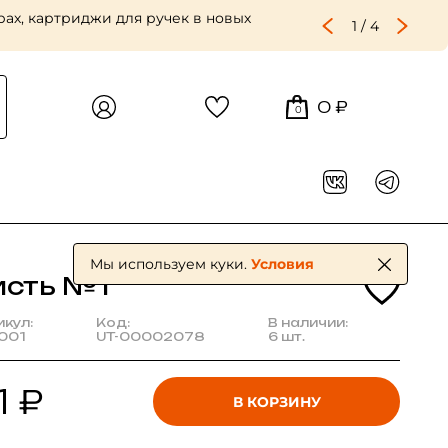
ах, картриджи для ручек в новых
1
/
4
0 ₽
0
Мы используем куки.
Условия
исть №1
икул:
Код:
В наличии:
001
UT-00002078
6 шт.
1 ₽
В КОРЗИНУ