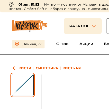
01 авг, 10:52
Ну что — новинки от Малевичъ дое
цветах • GrafArt Soft в наборах и поштучно • фиксативы
КАТАЛОГ
О нас
Акции
Б
Ленина, 77
КИСТИ
СИНТЕТИКА
КИСТЬ №1