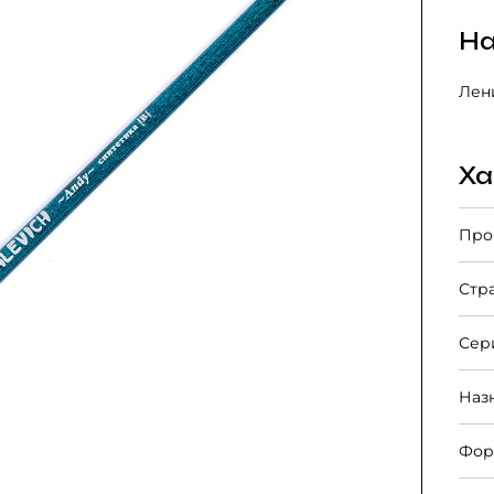
На
Лени
Ха
Про
Стр
Сер
Наз
Фор