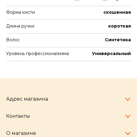
Форма кисти
скошенная
Длина ручки
короткая
Волос
Синтетика
Уровень профессионализма
Универсальный
Адрес магазина
Контакты
Челябинск,
пр-т Ленина, 77
10:00 - 20:00
О магазине
pocherkartshop@mail.ru