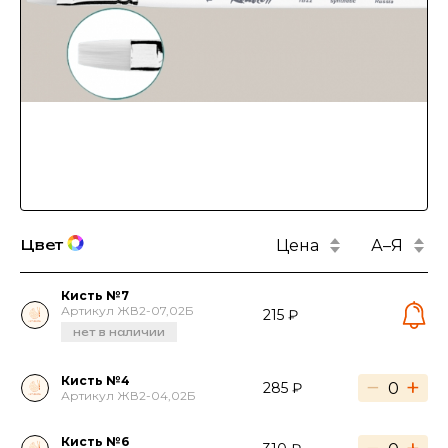
Цена
А–Я
Цвет
Кисть №7
Артикул ЖВ2-07,02Б
215 ₽
нет в наличии
Кисть №4
−
+
285 ₽
Артикул ЖВ2-04,02Б
Кисть №6