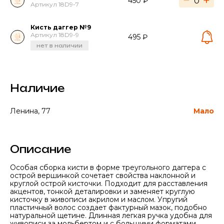
−
+
450 ₽
Артикул 18D9-7
Кисть даггер №9
Артикул 18D9-9
495 ₽
нет в наличии
Наличие
Ленина, 77
Мало
Описание
Особая сборка кисти в форме треугольного даггера с
острой вершинкой сочетает свойства наклонной и
круглой острой кисточки. Подходит для расставления
акцентов, тонкой деталировки и заменяет круглую
кисточку в живописи акрилом и маслом. Упругий
пластичный волос создает фактурный мазок, подобно
натуральной щетине. Длинная легкая ручка удобна для
живописи за мольбертом и с большими форматами.