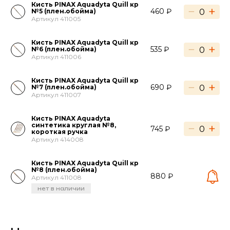
Кисть PINAX Aquadyta Quill кр
−
+
460 ₽
№5 (плен.обойма)
Артикул 411005
Кисть PINAX Aquadyta Quill кр
−
+
535 ₽
№6 (плен.обойма)
Артикул 411006
Кисть PINAX Aquadyta Quill кр
−
+
690 ₽
№7 (плен.обойма)
Артикул 411007
Кисть PINAX Aquadyta
синтетика круглая №8,
−
+
745 ₽
короткая ручка
Артикул 414008
Кисть PINAX Aquadyta Quill кр
№8 (плен.обойма)
880 ₽
Артикул 411008
нет в наличии