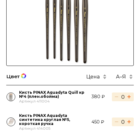
Цена
А–Я
Цвет
Кисть PINAX Aquadyta Quill кр
−
+
380 ₽
№4 (плен.обойма)
Артикул 411004
Кисть PINAX Aquadyta
синтетика круглая №5,
−
+
450 ₽
короткая ручка
Артикул 414005