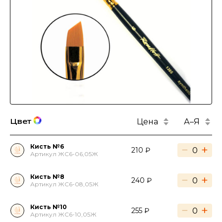
Цена
А–Я
Цвет
Кисть №6
−
+
210 ₽
Артикул ЖС6-06,05Ж
Кисть №8
−
+
240 ₽
Артикул ЖС6-08,05Ж
Кисть №10
−
+
255 ₽
Артикул ЖС6-10,05Ж