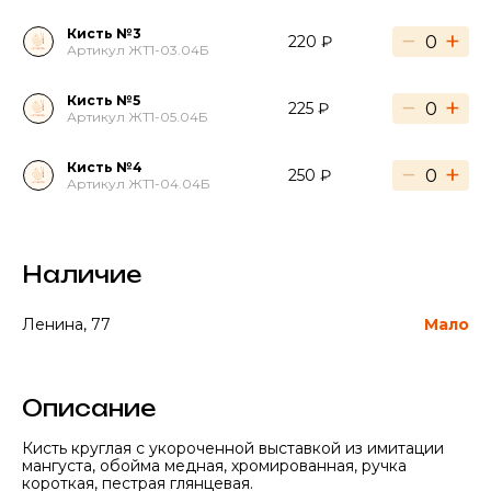
Кисть №3
−
+
220 ₽
Артикул ЖТ1-03.04Б
Кисть №5
−
+
225 ₽
Артикул ЖТ1-05.04Б
Кисть №4
−
+
250 ₽
Артикул ЖТ1-04.04Б
Наличие
Ленина, 77
Мало
Описание
Кисть круглая с укороченной выставкой из имитации
мангуста, обойма медная, хромированная, ручка
короткая, пестрая глянцевая.