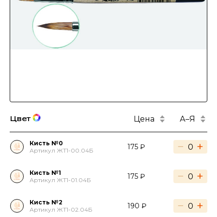
Цена
А–Я
Цвет
Кисть №0
−
+
175 ₽
Артикул ЖТ1-00.04Б
Кисть №1
−
+
175 ₽
Артикул ЖТ1-01.04Б
Кисть №2
−
+
190 ₽
Артикул ЖТ1-02.04Б