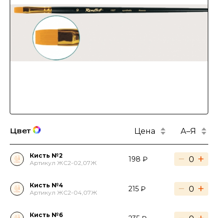
Цена
А–Я
Цвет
Кисть №2
−
+
198 ₽
Артикул ЖС2-02,07Ж
Кисть №4
−
+
215 ₽
Артикул ЖС2-04,07Ж
Кисть №6