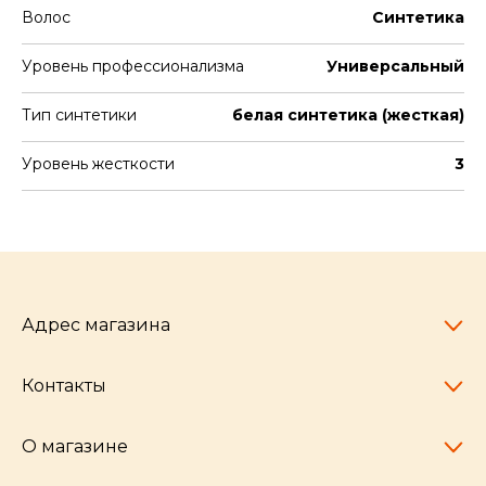
Волос
Синтетика
Уровень профессионализма
Универсальный
Тип синтетики
белая синтетика (жесткая)
Уровень жесткости
3
Адрес магазина
Контакты
Челябинск,
пр-т Ленина, 77
10:00 - 20:00
О магазине
pocherkartshop@mail.ru
+7 (951) 792-04-35
для юридических лиц