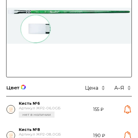
Цена
А–Я
Цвет
Кисть №6
Артикул ЖР2-06,0GБ
155 ₽
нет в наличии
Кисть №8
Артикул ЖР2-08,0GБ
190 ₽