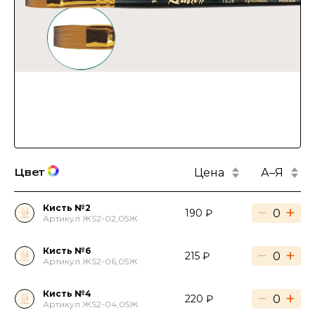
Цена
А–Я
Цвет
Кисть №2
−
+
190 ₽
Артикул ЖS2-02,05Ж
Кисть №6
−
+
215 ₽
Артикул ЖS2-06,05Ж
Кисть №4
−
+
220 ₽
Артикул ЖS2-04,05Ж