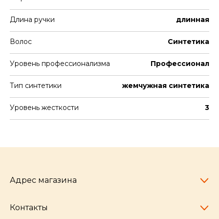
Длина ручки
длинная
Волос
Синтетика
Уровень профессионализма
Профессионал
Тип синтетики
жемчужная синтетика
Уровень жесткости
3
Адрес магазина
Контакты
Челябинск,
пр-т Ленина, 77