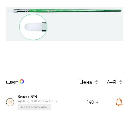
Цена
А–Я
Цвет
Кисть №4
Артикул ЖР3-04.0GБ
140 ₽
нет в наличии