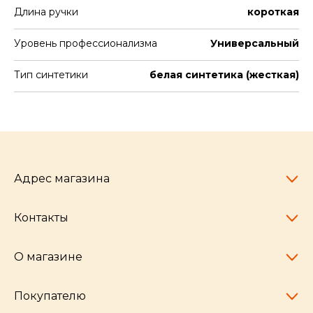
Длина ручки
короткая
Уровень профессионализма
Универсальный
Тип синтетики
белая синтетика (жесткая)
Адрес магазина
Контакты
Челябинск,
пр-т Ленина, 77
10:00 - 20:00
О магазине
pocherkartshop@mail.ru
+7 (951) 792-04-35
для юридических лиц
Покупателю
hello@pocherkartshop.ru
Наши истории