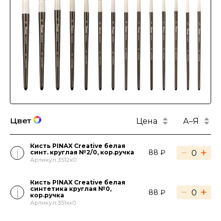
Цена
А–Я
Цвет
Кисть PINAX Creative белая
−
+
88 ₽
синт. круглая №2/0, кор.ручка
Артикул 3512x0
Кисть PINAX Creative белая
синтетика круглая №0,
−
+
88 ₽
кор.ручка
Артикул 351xx0