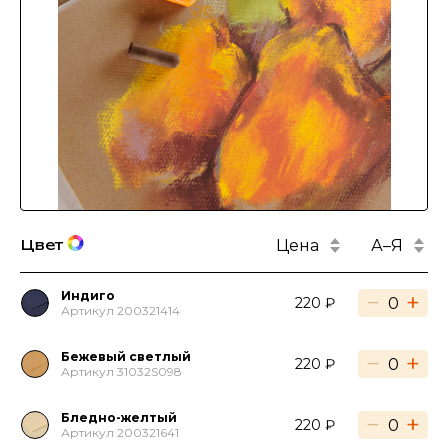
Цена
А–Я
Цвет
Индиго
−
+
220 ₽
Артикул 200321414
Бежевый светлый
−
+
220 ₽
Артикул 31032S098
Бледно-желтый
−
+
220 ₽
Артикул 200321641