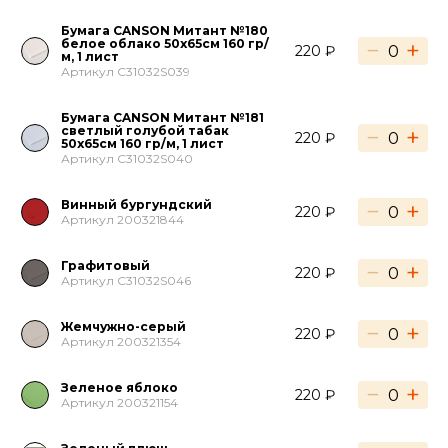
Бумага CANSON Митант №180
белое облако 50х65см 160 гр/
−
+
220 ₽
м, 1 лист
Артикул C31032S039
Бумага CANSON Митант №181
светлый голубой табак
−
+
220 ₽
50х65см 160 гр/м, 1 лист
Артикул C31032S040
Винный бургундский
−
+
220 ₽
Артикул 200321844
Графитовый
−
+
220 ₽
Артикул C31032S046
Жемчужно-серый
−
+
220 ₽
Артикул 200321354
Зеленое яблоко
−
+
220 ₽
Артикул 200321154