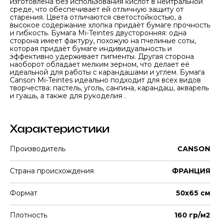
изготовлена без использования кислот в нейтральной
среде, что обеспечивает ей отличную защиту от
старения. Цвета отличаются светостойкостью, а
высокое содержание хлопка придаёт бумаге прочность
и гибкость. Бумага Mi-Teintes двусторонняя: одна
сторона имеет фактуру, похожую на пчелиные соты,
которая придаёт бумаге индивидуальность и
эффективно удерживает пигменты. Другая сторона
наоборот обладает мелким зерном, что делает её
идеальной для работы с карандашами и углем. Бумага
Canson Mi-Teintes идеально подходит для всех видов
творчества: пастель, уголь, сангина, карандаш, акварель
и гуашь, а также для рукоделия .
Характеристики
Производитель
CANSON
Страна происхождения
ФРАНЦИЯ
Формат
50х65 см
Плотность
160 гр/м2