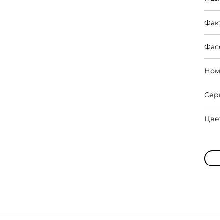
Фак
Фас
Ном
Сер
Цве