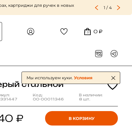
ах, картриджи для ручек в новых
1
/
4
0 ₽
0
Мы используем куки.
Условия
ерый стальной
икул:
Код:
В наличии:
331447
00-00011346
8 шт.
40 ₽
В КОРЗИНУ