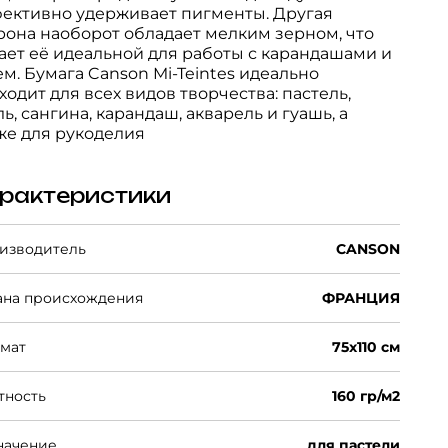
ективно удерживает пигменты. Другая
рона наоборот обладает мелким зерном, что
ает её идеальной для работы с карандашами и
ем. Бумага Canson Mi-Teintes идеально
ходит для всех видов творчества: пастель,
ль, сангина, карандаш, акварель и гуашь, а
же для рукоделия
рактеристики
изводитель
CANSON
ана происхождения
ФРАНЦИЯ
мат
75x110 см
тность
160 гр/м2
начение
для пастели