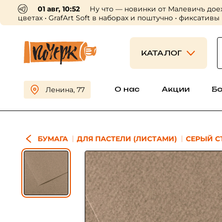
01 авг, 10:52
Ну что — новинки от Малевичъ дое
цветах • GrafArt Soft в наборах и поштучно • фиксативы
КАТАЛОГ
О нас
Акции
Б
Ленина, 77
БУМАГА
ДЛЯ ПАСТЕЛИ (ЛИСТАМИ)
СЕРЫЙ С