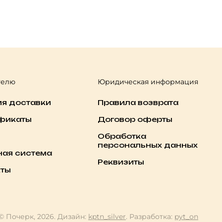
телю
Юридическая информация
ия доставки
Правила возврата
фикаты
Договор оферты
Обработка
персональных данных
ная система
Реквизиты
кты
© Почерк, 2026. Дизайн:
kptn_silver
. Разработка:
pyt_on