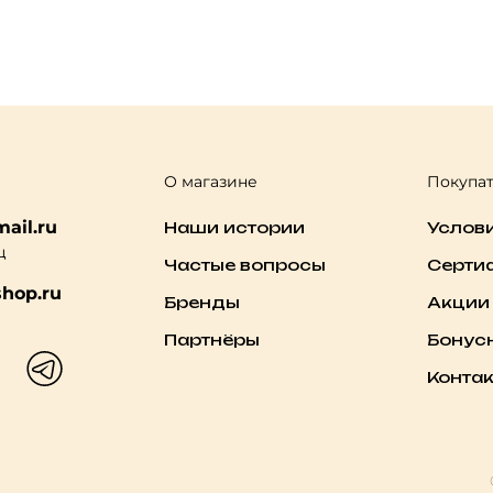
О магазине
Покупа
ail.ru
Наши истории
Услов
ц
Частые вопросы
Серти
hop.ru
Бренды
Акции
Партнёры
Бонус
Конта