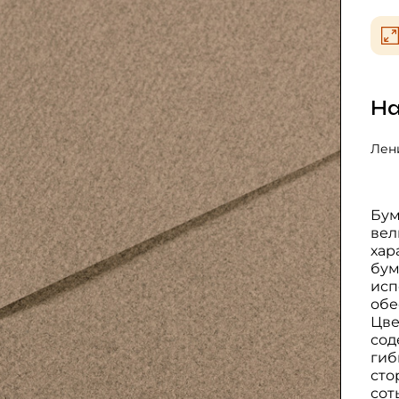
На
Лени
Бум
вел
хар
бум
исп
обе
Цве
сод
гиб
сто
сот