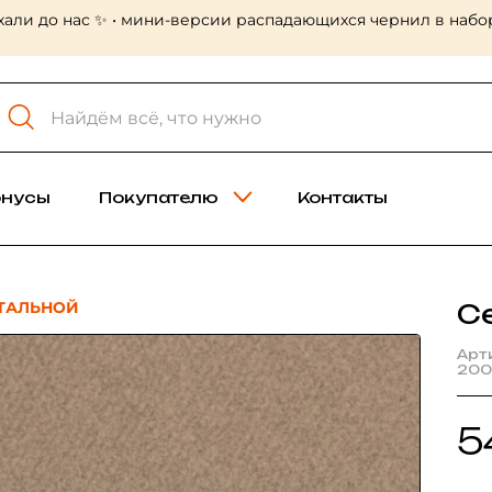
хали до нас ✨ • мини-версии распадающихся чернил в набор
онусы
Покупателю
Контакты
ТАЛЬНОЙ
С
Арт
200
5