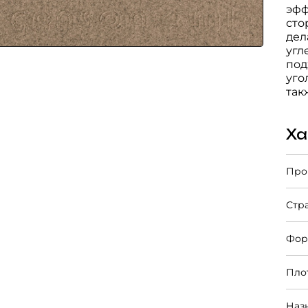
эфф
сто
дел
угл
под
уго
так
Ха
Про
Стр
Фор
Пло
Наз