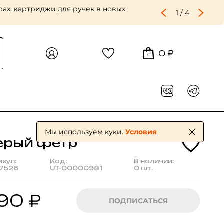
ах, картриджи для ручек в новых
1
/
4
0 ₽
0
Мы используем куки.
Условия
ерый фетр
икул:
Код:
В наличии:
7526
UT-00000981
0 шт.
90 ₽
ПОДПИСАТЬСЯ