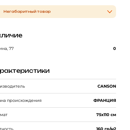
Негабаритный товар
личие
на, 77
0
рактеристики
изводитель
CANSON
ана происхождения
ФРАНЦИЯ
мат
75x110 см
тность
160 гр/м2