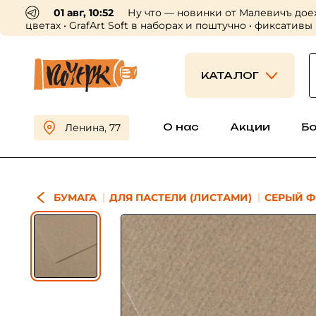
01 авг, 10:52
Ну что — новинки от Малевичъ дое
цветах • GrafArt Soft в наборах и поштучно • фиксативы
КАТАЛОГ
О нас
Акции
Б
Ленина, 77
БУМАГА
ДЛЯ ПАСТЕЛИ (ЛИСТАМИ)
СЕРЫЙ Ф