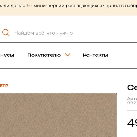
хали до нас ✨ • мини-версии распадающихся чернил в набор
онусы
Покупателю
Контакты
ЕТР
С
Арт
992
4