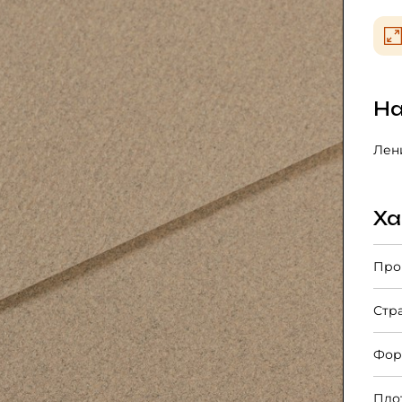
На
Лени
Ха
Про
Стр
Фор
Пло