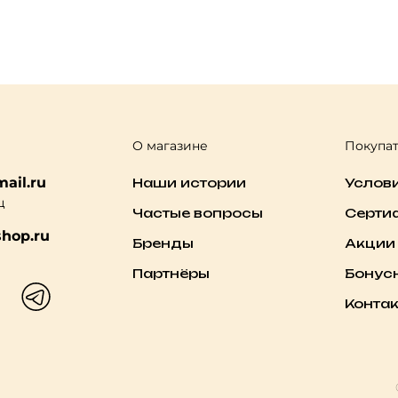
О магазине
Покупа
ail.ru
Наши истории
Услов
ц
Частые вопросы
Серти
hop.ru
Бренды
Акции
Партнёры
Бонус
Конта