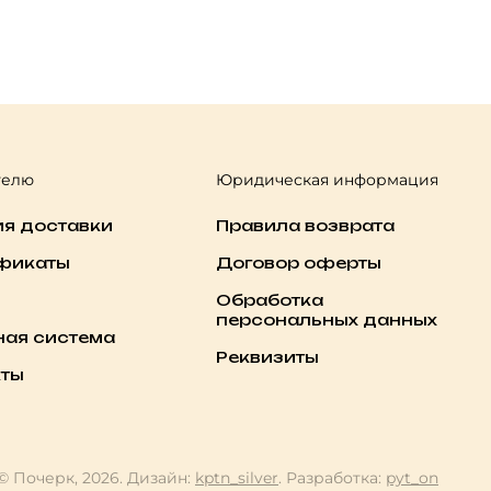
телю
Юридическая информация
ия доставки
Правила возврата
фикаты
Договор оферты
Обработка
персональных данных
ная система
Реквизиты
кты
© Почерк, 2026. Дизайн:
kptn_silver
. Разработка:
pyt_on