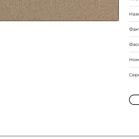
Наз
Фак
Фас
Ном
Сер