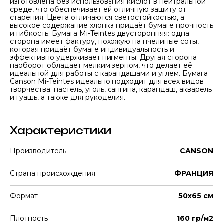
изготовлена без использования кислот в нейтральной
среде, что обеспечивает ей отличную защиту от
старения. Цвета отличаются светостойкостью, а
высокое содержание хлопка придаёт бумаге прочность
и гибкость. Бумага Mi-Teintes двусторонняя: одна
сторона имеет фактуру, похожую на пчелиные соты,
которая придаёт бумаге индивидуальность и
эффективно удерживает пигменты. Другая сторона
наоборот обладает мелким зерном, что делает её
идеальной для работы с карандашами и углем. Бумага
Canson Mi-Teintes идеально подходит для всех видов
творчества: пастель, уголь, сангина, карандаш, акварель
и гуашь, а также для рукоделия.
Характеристики
Производитель
CANSON
Страна происхождения
ФРАНЦИЯ
Формат
50х65 см
Плотность
160 гр/м2