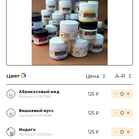
Цена
А–Я
Цвет
Абрикосовый мед
−
+
125 ₽
Артикул 0303181
Вишневый мусс
−
+
125 ₽
Артикул 0303158
Индиго
−
+
125 ₽
Артикул 0303154