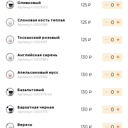
Оливковый
−
+
125 ₽
Артикул 0303172
Слоновая кость теплая
−
+
125 ₽
Артикул 0303169
Тосканский розовый
−
+
125 ₽
Артикул 0303157
Английская сирень
−
+
130 ₽
Артикул 0303184
Апельсиновый мусс
−
+
130 ₽
Артикул 0303162
Базальтовый
−
+
130 ₽
Артикул 03037040
Бархатная черная
−
+
130 ₽
Артикул 0303173
Вереск
−
+
130 ₽