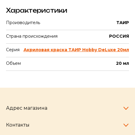
Характеристики
Производитель
ТАИР
Страна происхождения
РОССИЯ
Серия
Акриловая краска ТАИР Hobby DeLuxe 20мл
Объем
20 мл
Адрес магазина
Контакты
Челябинск,
пр-т Ленина, 77