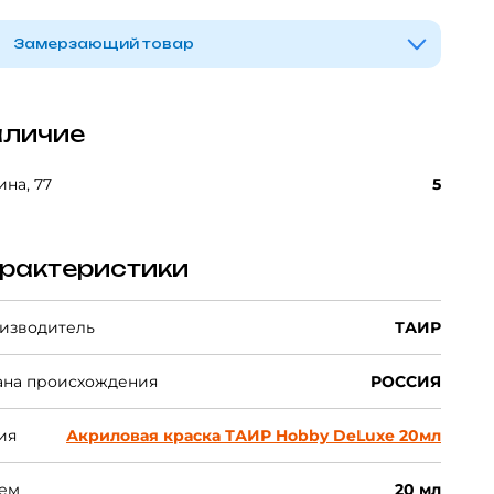
Замерзающий товар
личие
на, 77
5
рактеристики
изводитель
ТАИР
ана происхождения
РОССИЯ
ия
Акриловая краска ТАИР Hobby DeLuxe 20мл
ем
20 мл