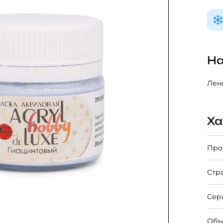
На
Лени
Ха
Про
Стр
Сер
Объ