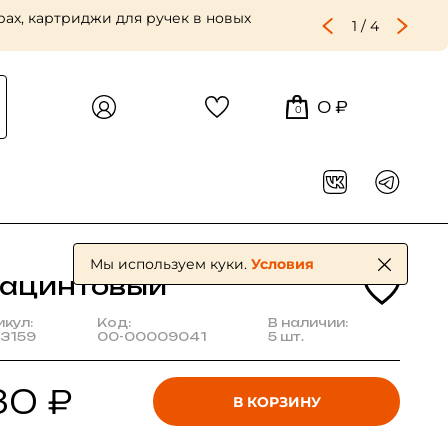
ах, картриджи для ручек в новых
1
/
4
0 ₽
0
Мы используем куки.
Условия
иацинтовый
икул:
Код:
В наличии:
3159
00-00009041
5 шт.
30 ₽
В КОРЗИНУ