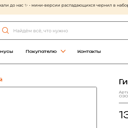
хали до нас ✨ • мини-версии распадающихся чернил в набор
онусы
Покупателю
Контакты
Й
Г
Арт
030
1