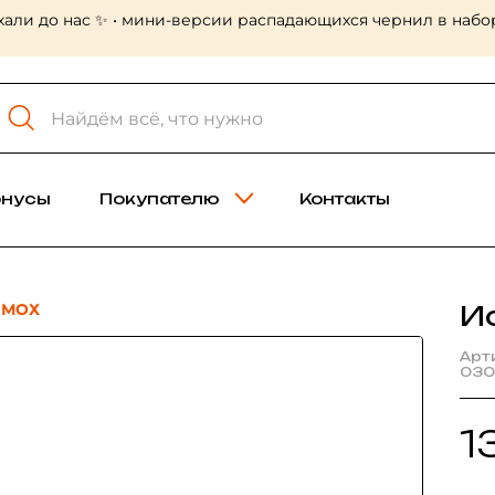
хали до нас ✨ • мини-версии распадающихся чернил в набор
онусы
Покупателю
Контакты
 МОХ
И
Арт
030
1