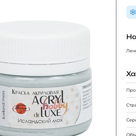
На
Лени
Ха
Про
Стр
Сер
Объ