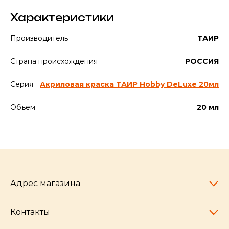
Характеристики
Производитель
ТАИР
Страна происхождения
РОССИЯ
Серия
Акриловая краска ТАИР Hobby DeLuxe 20мл
Объем
20 мл
Адрес магазина
Контакты
Челябинск,
пр-т Ленина, 77