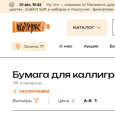
ъ доехали до нас ✨ • мини-версии распадающихся чернил в
сативы
КАТАЛОГ
О нас
Акции
Б
Ленина, 77
Бумага для каллиг
18 товаров
КАЛЛИГРАФИЯ
Фильтры
Цена
А-Я