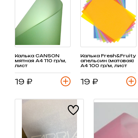
Калька CANSON
Калька Fresh&Fruity
мятная А4 110 гр/м,
апельсин (матовая)
лист
А4 100 гр/м, лист
19 ₽
19 ₽