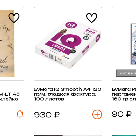
нет в н
Бумага IQ Smooth А4 120
Бумага 
M-LT А5
гр/м, гладкая фактура,
пергаме
склейка
100 листов
160 гр сл
лист
90 ₽
930 ₽