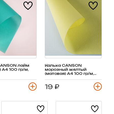
CANSON лайм
Калька CANSON
 А4 100 гр/м,
морозный желтый
(матовая) А4 100 гр/м,
лист
19 ₽