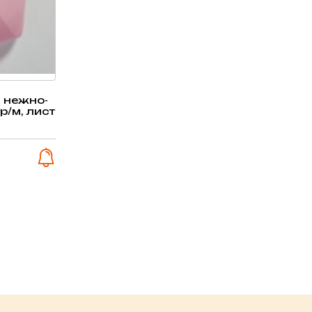
 нежно-
р/м, лист