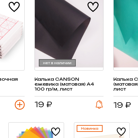
нет в наличии
вочная
Калька CANSON
Калька 
ежевика (матовая) А4
(матовая)
100 гр/м, лист
лист
19 ₽
19 ₽
Новинка