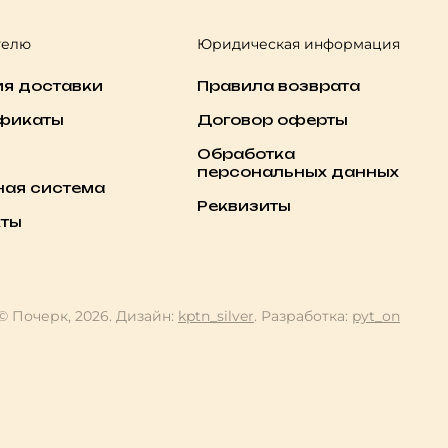
телю
Юридическая информация
ия доставки
Правила возврата
фикаты
Договор оферты
Обработка
персональных данных
ная система
Реквизиты
кты
© Почерк, 2026. Дизайн:
kptn_silver
. Разработка:
pyt_on