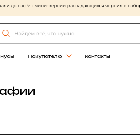
 наборах, картриджи для ручек в новых
онусы
Покупателю
Контакты
рафии