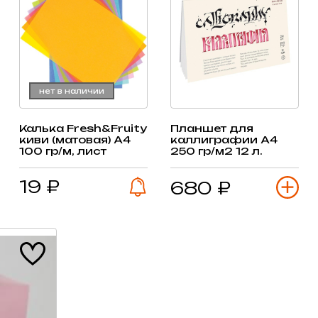
нет в наличии
Калька Fresh&Fruity
Планшет для
киви (матовая) А4
каллиграфии А4
100 гр/м, лист
250 гр/м2 12 л.
19 ₽
680 ₽