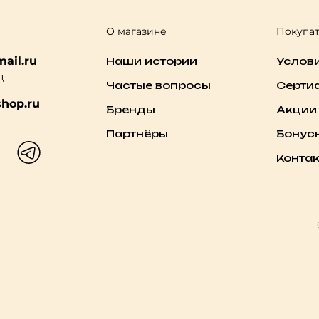
О магазине
Покупа
ail.ru
Наши истории
Услов
ц
Частые вопросы
Серти
hop.ru
Бренды
Акции
Партнёры
Бонус
Конта