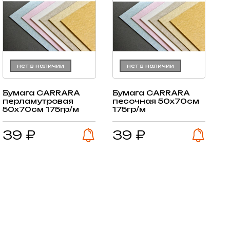
нет в наличии
нет в наличии
Бумага CARRARA
Бумага CARRARA
перламутровая
песочная 50х70см
50х70см 175гр/м
175гр/м
39 ₽
39 ₽