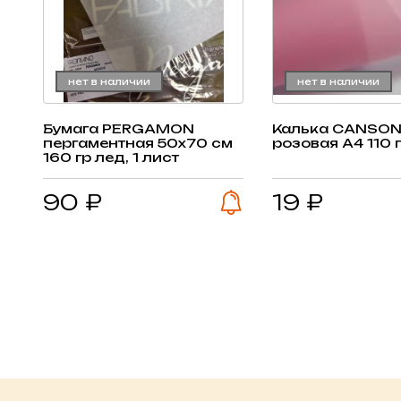
нет в наличии
нет в наличии
Бумага PERGAMON
Калька CANSON
пергаментная 50х70 см
розовая А4 110 г
160 гр лед, 1 лист
90 ₽
19 ₽