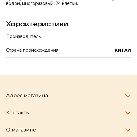
водой, многоразовый, 24 клетки.
Характеристики
Производитель
Страна происхождения
КИТАЙ
Адрес магазина
Контакты
Челябинск,
пр-т Ленина, 77
10:00 - 20:00
О магазине
pocherkartshop@mail.ru
+7 (951) 792-04-35