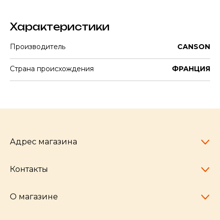
Характеристики
Производитель
CANSON
Страна происхождения
ФРАНЦИЯ
Адрес магазина
Контакты
Челябинск,
пр-т Ленина, 77
10:00 - 20:00
О магазине
pocherkartshop@mail.ru
+7 (951) 792-04-35
для юридических лиц