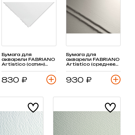
Бумага для
Бумага для
акварели FABRIANO
акварели FABRIANO
Artistico (сатин)
Artistico (среднее
100% хлопок
зерно) 100% хлопок
300гр, 56х76см, 1
300гр, 56х76см, 1
830 ₽
930 ₽
лист
лист