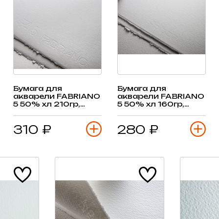
Бумага для
Бумага для
акварели FABRIANO
акварели FABRIANO
5 50% хл 210гр,
5 50% хл 160гр,
50х70см, 1 лист
50х70см, 1 лист
(сатин)
(среднее зерно)
310 ₽
280 ₽