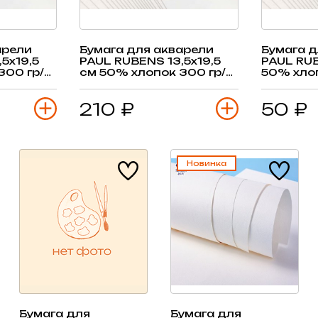
арели
Бумага для акварели
Бумага д
5х19,5
PAUL RUBENS 13,5х19,5
PAUL RU
300 гр/
см 50% хлопок 300 гр/
50% хлоп
ист
м2, средн.зерно 20 лист
гладкое 
210 ₽
50 ₽
Новинка
Бумага для
Бумага для