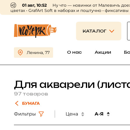
30 июл, 16:56
Пришли профессиональные холсты
приходите выбирать 😍
КАТАЛОГ
О нас
Акции
Б
Ленина, 77
Для акварели (лист
97 товаров
БУМАГА
Фильтры
Цена
А-Я