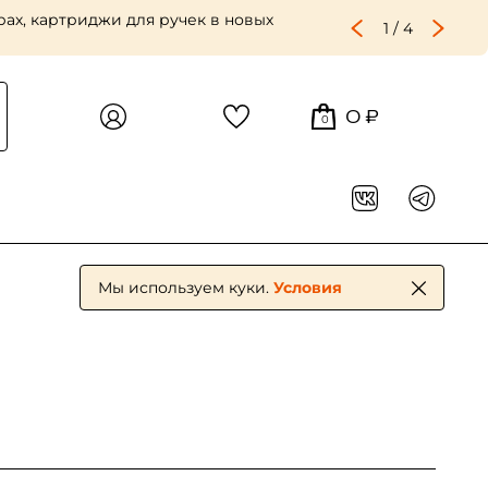
 крупного и репинского зерна —
2
/
4
0 ₽
0
Мы используем куки.
Условия