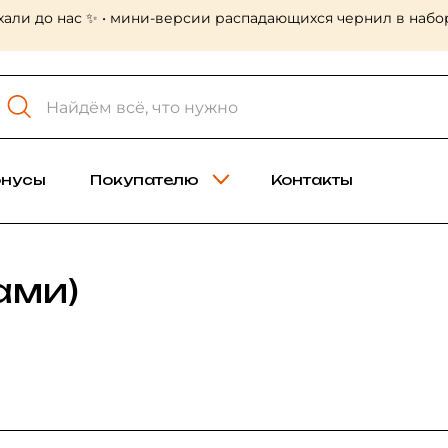
 Холст-мастер! Много больших форматов, в том числе лён
онусы
Покупателю
Контакты
ами)