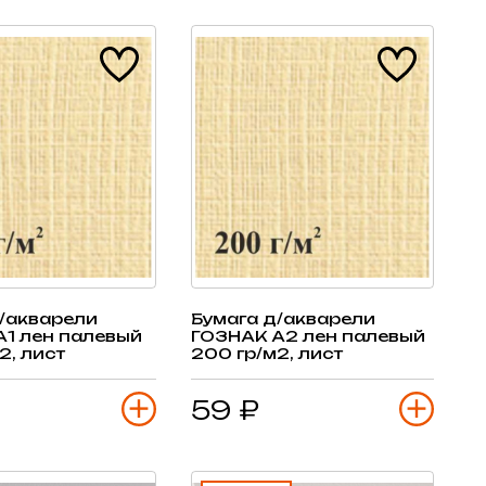
/акварели
Бумага д/акварели
А1 лен палевый
ГОЗНАК А2 лен палевый
2, лист
200 гр/м2, лист
59 ₽