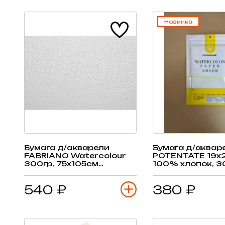
Новинка
Бумага д/акварели
Бумага д/аквар
FABRIANO Watercolour
POTENTATE 19х
300гр, 75х105см
100% хлопок, 3
(среднее зерно), 1 лист
крупное зерно, 
540 ₽
380 ₽