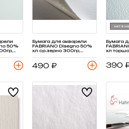
нет в н
арели
Бумага для акварели
Бумага д
gno 50%
FABRIANO Disegno 50%
FABRIAN
00гр,
хл ср.зерно 300гр,
хл торшо
50х70см, 1 лист
50х70см,
390 
490 ₽