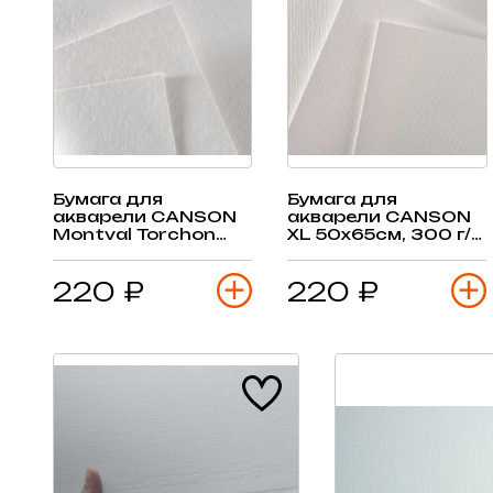
Бумага для
Бумага для
акварели CANSON
акварели CANSON
Montval Torchon
XL 50х65см, 300 г/
50х65см, 270 г/м2
м2, среднее зерно,1
(снеж. зерно), лист
лист
220 ₽
220 ₽