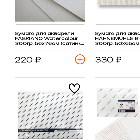
Бумага для акварели
Бумага для акв
FABRIANO Watercolour
HAHNEMUHLE Br
300гр, 56х76см (сатин), 1
300гр, 50х65см
лист
кр.зерно "холст"
220 ₽
330 ₽