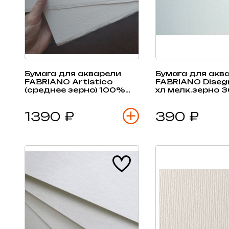
Бумага для акварели
Бумага для акв
FABRIANO Artistico
FABRIANO Dise
(среднее зерно) 100%
хл мелк.зерно 3
хлопок 640гр, 56х76см, 1
50х70см, 1 лист
лист
1390 ₽
390 ₽