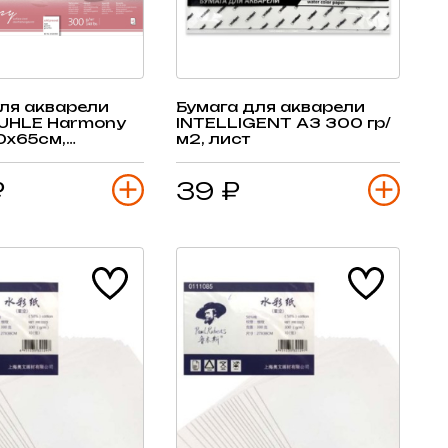
ля акварели
Бумага для акварели
UHLE Harmony
INTELLIGENT А3 300 гр/
0х65см,
м2, лист
рно
₽
39 ₽