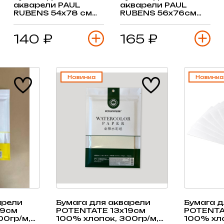
акварели PAUL
акварели PAUL
RUBENS 54х78 см
RUBENS 56х76см
50% хлопок 300 гр/
50% хлопок 300 гр/
м2, сатин, 1 лист
м, сред.зерно, лист
140 ₽
165 ₽
Новинка
Новинка
арели
Бумага для акварели
Бумага д
19см
POTENTATE 13х19см
POTENTA
00гр/м,
100% хлопок, 300гр/м,
100% хло