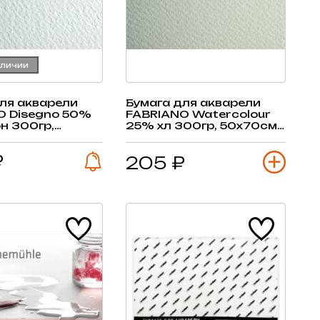
аличии
ля акварели
Бумага для акварели
O Disegno 50%
FABRIANO Watercolour
н 300гр,
25% хл 300гр, 50х70см,
 1 лист
1 лист
₽
205 ₽