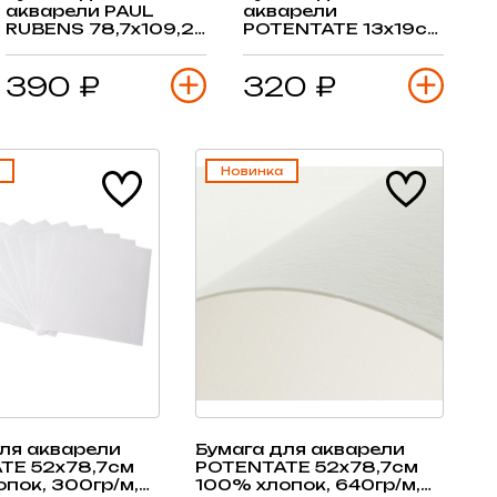
акварели PAUL
акварели
RUBENS 78,7х109,2
POTENTATE 13х19см
см 50% хлопок 300
100% хлопок,
гр/м, сред.зерно,
200гр/м, гладкая 15
390 ₽
320 ₽
лист
л
Новинка
ля акварели
Бумага для акварели
TE 52х78,7см
POTENTATE 52х78,7см
пок, 300гр/м,
100% хлопок, 640гр/м,