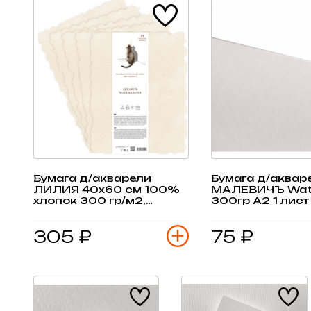
Бумага д/акварели
Бумага д/аквар
ЛИЛИЯ 40х60 см 100%
МАЛЕВИЧЪ Wate
хлопок 300 гр/м2,
300гр А2 1 лист
слоновая кость, лист
305 ₽
75 ₽