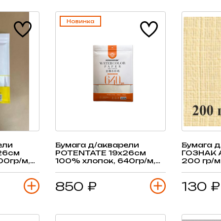
Новинка
ели
Бумага д/акварели
Бумага д
26см
POTENTATE 19х26см
ГОЗНАК 
00гр/м,
100% хлопок, 640гр/м,
200 гр/м
10 л
среднее зерно, 5 л
850 ₽
130 ₽