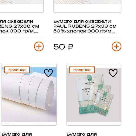
ля акварели
Бумага для акварели
BENS 27х38 см
PAUL RUBENS 27х39 см
ок 300 гр/м,
50% хлопок 300 гр/м,
зерно лист
сред.зерно, лист
50 ₽
Новинка
Новинка
Бумага для
Бумага для