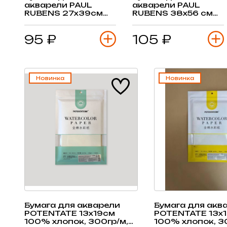
акварели PAUL
акварели PAUL
RUBENS 27х39см
RUBENS 38х56 см
100% хлопок,
50% хлопок 300 гр/
300гр/м, среднее
м2, сатин, лист
95 ₽
105 ₽
зерно,лист
Новинка
Новинка
Бумага для акварели
Бумага для акв
POTENTATE 13х19см
POTENTATE 13х
100% хлопок, 300гр/м,
100% хлопок, 3