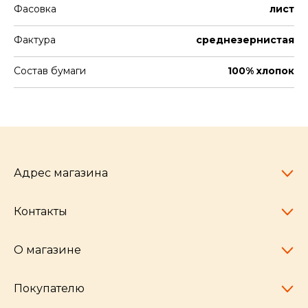
Фасовка
лист
Фактура
среднезернистая
Состав бумаги
100% хлопок
Адрес магазина
Контакты
Челябинск,
пр-т Ленина, 77
10:00 - 20:00
О магазине
pocherkartshop@mail.ru
+7 (951) 792-04-35
для юридических лиц
Покупателю
hello@pocherkartshop.ru
Наши истории
для покупателей