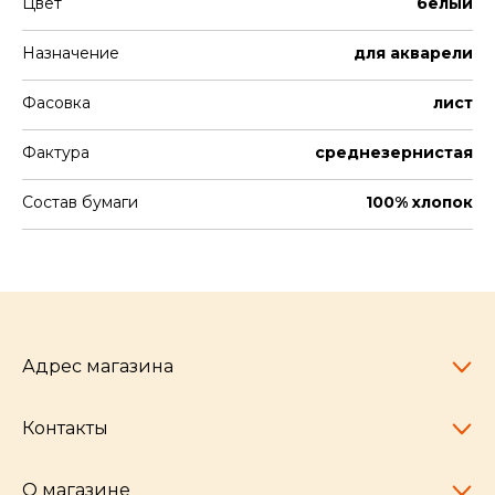
Цвет
белый
Назначение
для акварели
Фасовка
лист
Фактура
среднезернистая
Состав бумаги
100% хлопок
Адрес магазина
Контакты
Челябинск,
пр-т Ленина, 77
10:00 - 20:00
О магазине