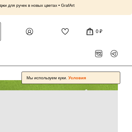
и для ручек в новых цветах • GrafArt
30 июл, 18:56
Пр
😍
0 ₽
0
Мы используем куки.
Условия