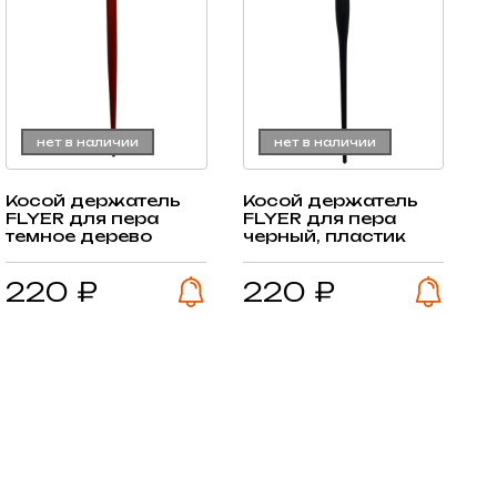
нет в наличии
нет в наличии
Косой держатель
Косой держатель
FLYER для пера
FLYER для пера
темное дерево
черный, пластик
220 ₽
220 ₽