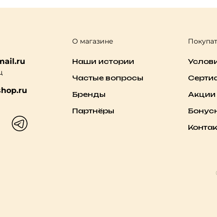
О магазине
Покупа
ail.ru
Наши истории
Услов
ц
Частые вопросы
Серти
hop.ru
Бренды
Акции
Партнёры
Бонус
Конта