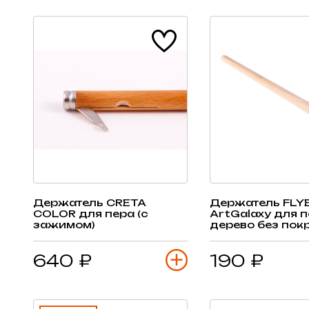
Держатель CRETA
Держатель FLY
COLOR для пера (с
ArtGalaxy для п
зажимом)
дерево без пок
640 ₽
190 ₽