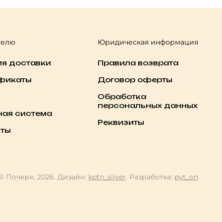
телю
Юридическая информация
ия доставки
Правила возврата
фикаты
Договор оферты
Обработка
персональных данных
ная система
Реквизиты
кты
© Почерк, 2026. Дизайн:
kptn_silver
. Разработка:
pyt_on