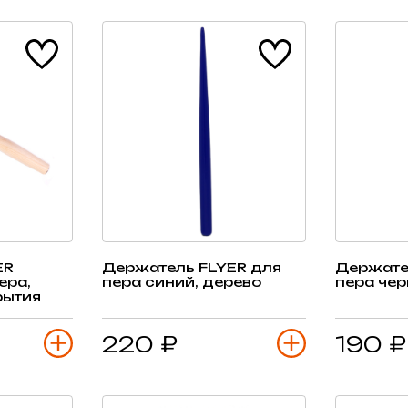
ER
Держатель FLYER для
Держате
ера,
пера синий, дерево
пера чер
рытия
220 ₽
190 ₽