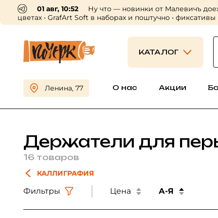
01 авг, 10:52
Ну что — новинки от Малевичъ дое
цветах • GrafArt Soft в наборах и поштучно • фиксативы
КАТАЛОГ
О нас
Акции
Б
Ленина, 77
Держатели для пер
16 товаров
КАЛЛИГРАФИЯ
Фильтры
Цена
А-Я