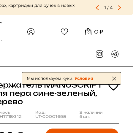
ах, картриджи для ручек в новых
1
/
4
0 ₽
0
Мы используем куки.
Условия
ержатель MANUSCRIPT
ля пера сине-зеленый,
ерево
икул:
Код:
В наличии:
H171BG12
UT-00001658
5 шт.