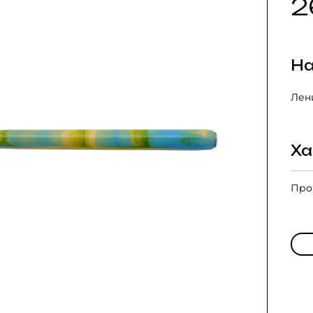
2
На
Лени
Ха
Про