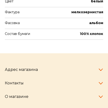
Цвет
белый
Фактура
мелкозернистая
Фасовка
альбом
Состав бумаги
100% хлопок
Адрес магазина
Контакты
Челябинск,
пр-т Ленина, 77
10:00 - 20:00
О магазине
pocherkartshop@mail.ru
+7 (951) 792-04-35
для юридических лиц