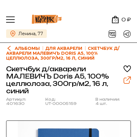
0 ₽
0
Ленина, 77
АЛЬБОМЫ
ДЛЯ АКВАРЕЛИ
СКЕТЧБУК Д/
АКВАРЕЛИ МАЛЕВИЧЪ DORIS А5, 100%
ЦЕЛЛЮЛОЗА, 300ГР/М2, 16 Л, СИНИЙ
Скетчбук д/акварели
МАЛЕВИЧЪ Doris А5, 100%
целлюлоза, 300гр/м2, 16 л,
синий
Артикул:
Код:
В наличии:
401630
UT-00005159
4 шт.