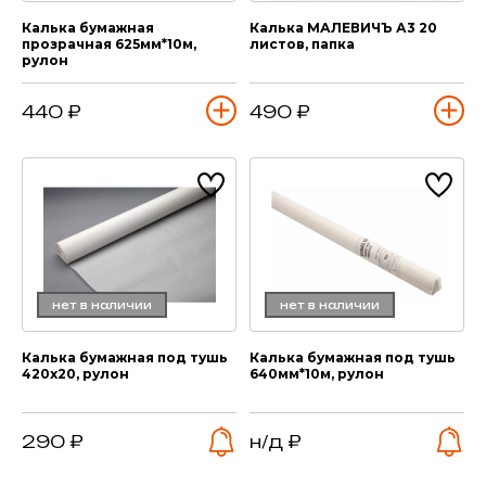
Калька бумажная
Калька МАЛЕВИЧЪ А3 20
прозрачная 625мм*10м,
листов, папка
рулон
440 ₽
490 ₽
нет в наличии
нет в наличии
Калька бумажная под тушь
Калька бумажная под тушь
420х20, рулон
640мм*10м, рулон
290 ₽
н/д ₽