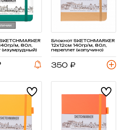
аличии
 SKETCHMARKER
Блокнот SKETCHMARKER
140гр/м, 80л,
12х12см 140гр/м, 80л,
 (изумрудный)
переплет (капучино)
₽
350 ₽