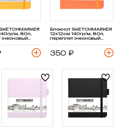
 SKETCHMARKER
Блокнот SKETCHMARKER
140гр/м, 80л,
12х12см 140гр/м, 80л,
 (неоновый
переплет (неоновый
)
коралл)
₽
350 ₽