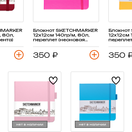
HMARKER
Блокнот SKETCHMARKER
Блокнот
, 80л,
12х12см 140гр/м, 80л,
12х12см 
ента)
переплет (неоновая
переплет
фуксия)
апельсин
350 ₽
350 
нет в наличии
нет в наличии