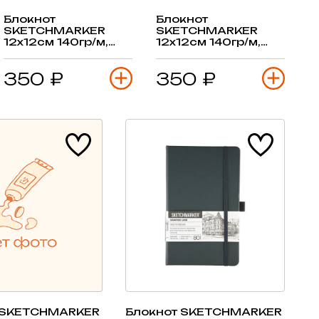
Блокнот
Блокнот
SKETCHMARKER
SKETCHMARKER
12х12см 140гр/м,
12х12см 140гр/м,
80л, переплет
80л, переплет
(фиолетовый
(черный)
350 ₽
350 ₽
пастельный)
 SKETCHMARKER
Блокнот SKETCHMARKER