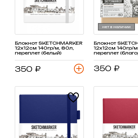
нет в наличии
Блокнот SKETCHMARKER
Блокнот SKETC
12х12см 140гр/м, 80л,
12х12см 140гр/м
переплет (белый)
переплет (благ
беж)
350 ₽
350 ₽