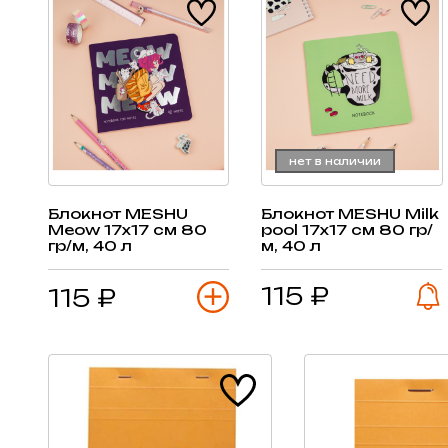
нет в наличии
Блокнот MESHU
Блокнот MESHU Milk
Meow 17х17 см 80
pool 17х17 см 80 гр/
гр/м, 40 л
м, 40 л
115 ₽
115 ₽