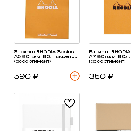
Блокнот RHODIA Basics
Блокнот RHODIA
А5 80гр/м, 80л, скрепка
А7 80гр/м, 80л,
(ассортимент)
(ассортимент)
590 ₽
350 ₽