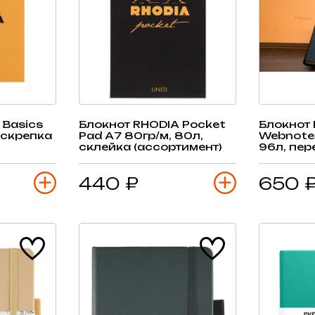
 Basics
Блокнот RHODIA Pocket
Блокнот
 скрепка
Pad А7 80гр/м, 80л,
Webnoteb
склейка (ассортимент)
96л, пер
440 ₽
650 