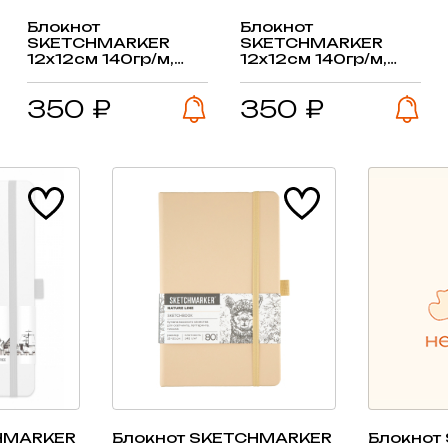
Блокнот
Блокнот
SKETCHMARKER
SKETCHMARKER
12х12см 140гр/м,
12х12см 140гр/м,
80л, переплет
80л, переплет
(розовый)
(синий карибский)
350 ₽
350 ₽
HMARKER
Блокнот SKETCHMARKER
Блокнот