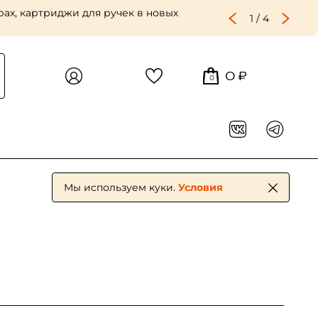
 крупного и репинского зерна —
2
/
4
0 ₽
0
Мы используем куки.
Условия