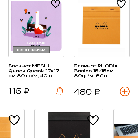
нет в наличии
Блокнот MESHU
Блокнот RHODIA
Quack-Quack 17х17
Basics 15х15см
см 80 гр/м, 40 л
80гр/м, 80л,
скрепка
(ассортимент)
115 ₽
480 ₽