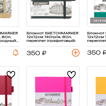
нет в н
HMARKER
Блокнот SKETCHMARKER
Блокнот
, 80л,
12х12см 140гр/м, 80л,
12х12см 
ородный
переплет (графитовый)
переплет
350 
350 ₽