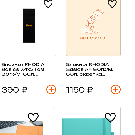
Блокнот RHODIA
Блокнот RHODIA
Basics 7,4х21 см
Basics А4 80гр/м,
80гр/м, 80л,
80л, скрепка
скрепка
(ассортимент)
(ассортимент)
390 ₽
1150 ₽