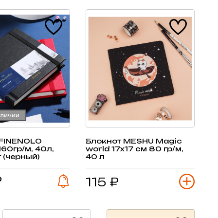
аличии
 FINENOLO
Блокнот MESHU Magic
160гр/м, 40л,
world 17х17 см 80 гр/м,
 (черный)
40 л
₽
115 ₽