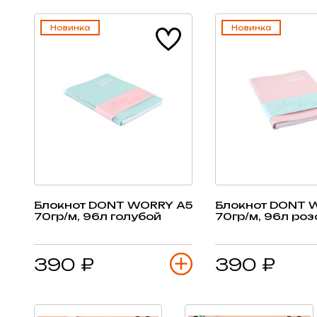
Новинка
Новинка
Блокнот DONT WORRY А5
Блокнот DONT 
70гр/м, 96л голубой
70гр/м, 96л ро
390 ₽
390 ₽