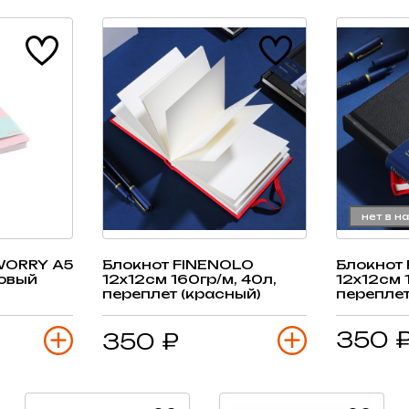
нет в н
WORRY А5
Блокнот FINENOLO
Блокнот
зовый
12х12см 160гр/м, 40л,
12х12см 
переплет (красный)
переплет
350 
350 ₽