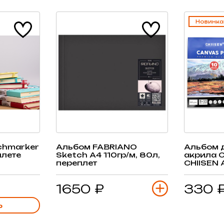
Новинка
chmarker
Альбом FABRIANO
Альбом 
плете
Sketch А4 110гр/м, 80л,
акрила 
переплет
CHIISEN А
л, склей
1650 ₽
330 
Ь