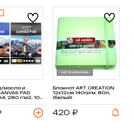
нет в наличии
д/масла и
Блокнот ART CREATION
CANVAS PAD
12х12см 140гр/м, 80л,
4, 280 г/м2, 10
(белый)
ка
420 ₽
₽