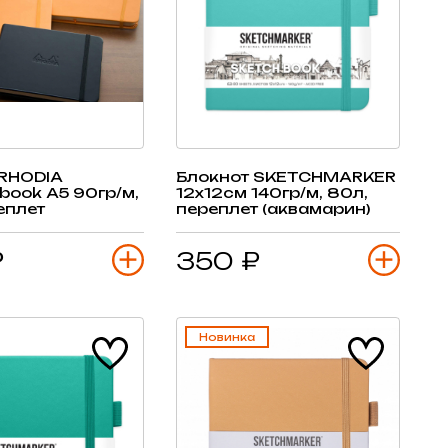
 RHODIA
Блокнот SKETCHMARKER
ook А5 90гр/м,
12х12см 140гр/м, 80л,
еплет
переплет (аквамарин)
₽
350 ₽
Новинка