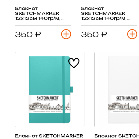
Блокнот
Блокнот
SKETCHMARKER
SKETCHMARKER
12х12см 140гр/м,
12х12см 140гр/м,
80л, переплет
80л, переплет
(оливковый)
(оранжевый)
350 ₽
350 ₽
Блокнот SKETCHMARKER
Блокнот SKETC