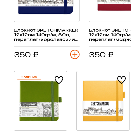
Блокнот SKETCHMARKER
Блокнот SKETC
12х12см 140гр/м, 80л,
12х12см 140гр/м
переплет (королевский
переплет (мадж
синий)
350 ₽
350 ₽
Новинка