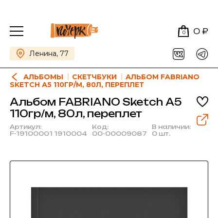
0 ₽
0
Ленина, 77
АЛЬБОМЫ
СКЕТЧБУКИ
АЛЬБОМ FABRIANO
SKETCH А5 110ГР/М, 80Л, ПЕРЕПЛЕТ
Альбом FABRIANO Sketch А5
110гр/м, 80л, переплет
Артикул:
Код:
В наличии:
F-19100001 1910004
00-00009087
0 шт.