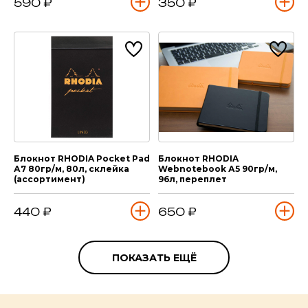
590 ₽
350 ₽
Блокнот RHODIA Pocket Pad
Блокнот RHODIA
А7 80гр/м, 80л, склейка
Webnotebook А5 90гр/м,
(ассортимент)
96л, переплет
440 ₽
650 ₽
ПОКАЗАТЬ ЕЩЁ