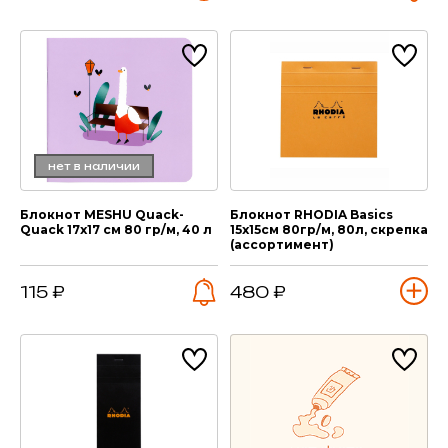
нет в наличии
Блокнот MESHU Quack-
Блокнот RHODIA Basics
Quack 17х17 см 80 гр/м, 40 л
15х15см 80гр/м, 80л, скрепка
(ассортимент)
115 ₽
480 ₽