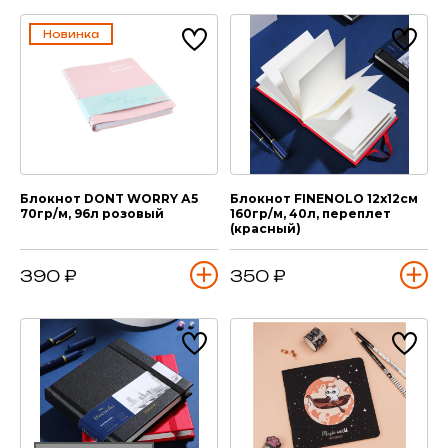
Новинка
Блокнот DONT WORRY А5
Блокнот FINENOLO 12х12см
70гр/м, 96л розовый
160гр/м, 40л, переплет
(красный)
390 ₽
350 ₽