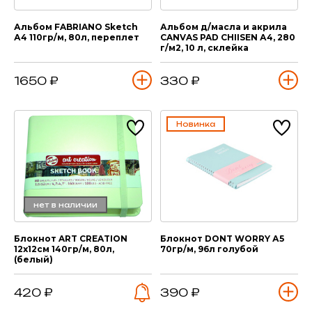
Альбом FABRIANO Sketch
Альбом д/масла и акрила
А4 110гр/м, 80л, переплет
CANVAS PAD CHIISEN А4, 280
г/м2, 10 л, склейка
1650 ₽
330 ₽
Новинка
нет в наличии
Блокнот ART CREATION
Блокнот DONT WORRY А5
12х12см 140гр/м, 80л,
70гр/м, 96л голубой
(белый)
420 ₽
390 ₽