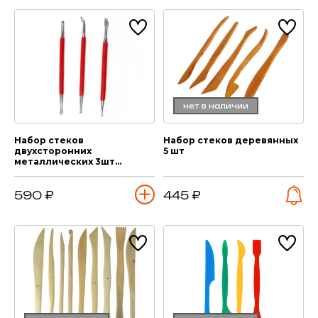
нет в наличии
Набор стеков
Набор стеков деревянных
двухсторонних
5 шт
металлических 3шт
(блистер)
590 ₽
445 ₽