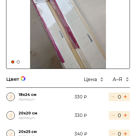
Цена
А–Я
Цвет
18х24 см
−
+
330 ₽
Артикул
20х20 см
−
+
330 ₽
Артикул
20х25 см
−
+
340 ₽